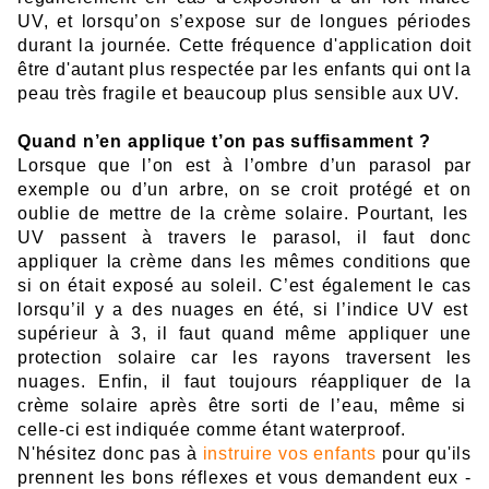
UV,
e
t lo
r
s
qu’
on
s’
expose su
r d
e
longues période
s
durant
l
a
j
o
urnée. Cette fréquence d'application doit
être d'autant plus respectée par les enfants qui ont la
peau très fragile et beaucoup plus sensible aux UV.
Quand n’en applique t’o
n
pas suff
i
samment ?
Lorsque
q
ue
l’
on es
t à l’ombre d’un p
ar
asol
par
exemple
ou
d’
un
arbr
e, on se
croit
p
rotégé et
on
oublie
de
mettre
d
e
l
a
crèm
e so
laire.
P
ourta
n
t, les
UV pa
ss
ent à traver
s l
e parasol,
il fa
ut
donc
appliqu
er
l
a
c
rème
da
ns les m
ê
me
s cond
itions q
ue
si
o
n était
exposé
a
u sole
il. C
’est ég
a
lement
le
cas
l
o
rsqu’
il
y
a
des nu
ag
es e
n é
té, si
l’ind
ic
e
UV
es
t
sup
é
ri
eur à 3, il f
au
t quand même appliqu
er
u
ne
protection s
ol
aire
car le
s
ray
on
s t
rav
ers
ent l
e
s
nuages. Enfin,
il
f
aut
t
ouj
o
ur
s
réap
pliqu
er d
e
la
crème
sol
air
e
aprè
s
êt
r
e s
orti
de l’
e
au, même s
i
celle-c
i
est indiquée c
omm
e é
t
ant
w
aterproof.
N'hésitez donc pas à
instruire vos enfants
pour qu'ils
prennent les bons réflexes et vous demandent eux -