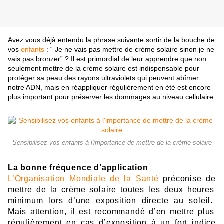
Avez vous déjà entendu la phrase suivante sortir de la bouche de
vos
enfants
:
“ Je ne vais pas mettre de
crème solaire sinon je ne
vais pas bronzer” ? Il est primordial de leur apprendre que non
seulement mettre de la crème solaire est indispensable pour
protéger sa peau des rayons ultraviolets qui peuvent abîmer
notre ADN, mais en réappliquer régulièrement en été est encore
plus important pour préserver les dommages au niveau cellulaire.
Sensibilisez vos enfants à l'importance de mettre de la crème solaire
La bonne
f
réqu
enc
e d’
application
L’Organisation Mondiale de la Santé
préconise d
e
m
ettr
e
de la crèm
e
sol
a
ir
e
toutes les d
eux
heur
e
s
minim
um
lor
s
d’
u
n
e
exp
o
si
t
i
on di
rec
te
a
u
s
ol
eil.
M
ais
attenti
on,
il
est r
ec
ommandé d’
en
mettre plu
s
r
éguliè
r
eme
nt en cas
d’expositio
n
à un
fo
r
t
i
ndic
e