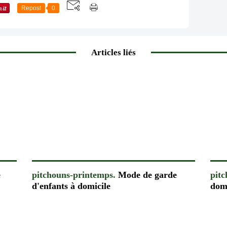
Repost
0
Articles liés
e
pitchouns-printemps.
Mode de garde
pit
d'enfants à domicile
dom