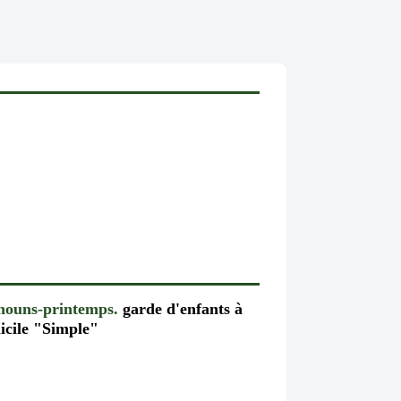
chouns-printemps.
garde d'enfants à
icile "Simple"