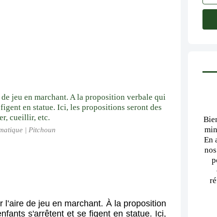
Bie
min
matique | Pitchoun
En 
nos
p
ré
l’aire de jeu en marchant. À la proposition 
nfants s'arrêtent et se figent en statue. Ici, 