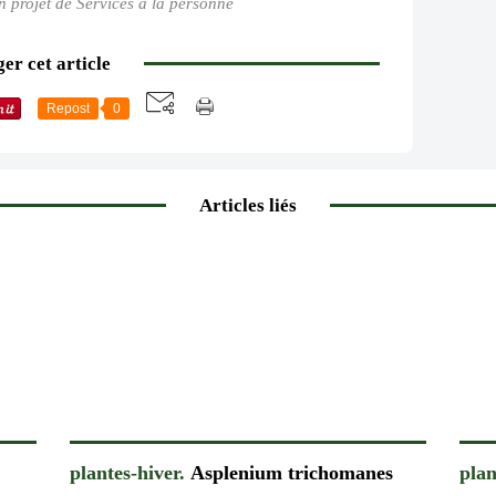
n projet de Services à la personne
er cet article
Repost
0
Articles liés
plantes-hiver.
Asplenium trichomanes
plan