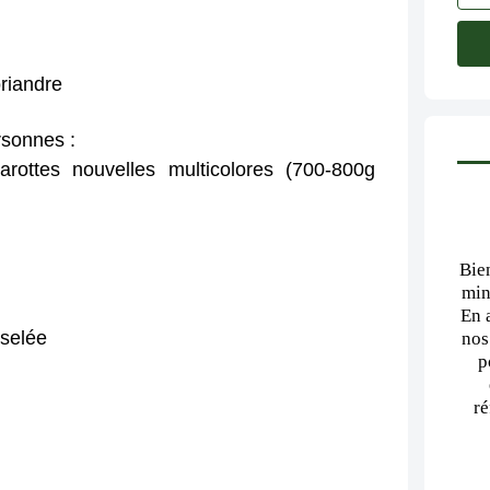
riandre
rsonnes :
rottes nouvelles multicolores (700-800g 
Bie
min
En 
iselée
nos
p
ré