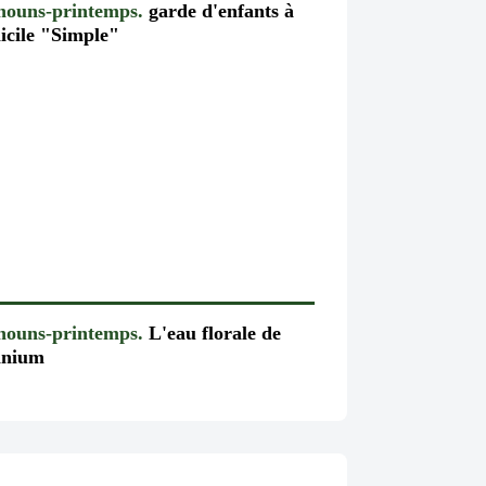
chouns-printemps.
garde d'enfants à
icile "Simple"
chouns-printemps.
L'eau florale de
anium