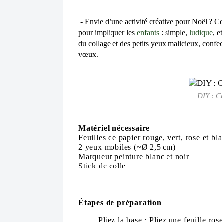
- Envi
e d’une activi
té
cré
ativ
e pour
Noë
l ? C
p
our
impliqu
er
les
enfants
: simple,
ludique
, et
du
collage e
t
des peti
ts y
eux ma
licieux,
confe
vœux.
DIY : C
Matériel nécessaire
Feuilles de papier rouge, vert, rose et bl
2 yeux mobiles (~Ø 2,5 cm)
Marqueur peinture blanc et noir
Stick de colle
Étapes de préparation
Pliez la base :
Pliez une feuille ros