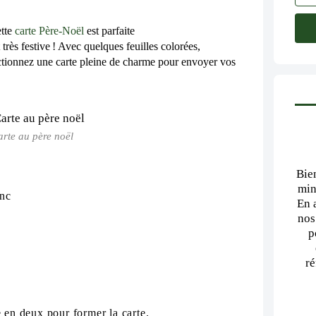
ette
carte Père‑Noël
est
p
arfai
te
trè
s f
es
t
ive ! Avec
quelques f
euilles col
o
r
é
es,
c
tionnez une
car
te p
le
ine de charme pour envoyer vos
arte au père noël
Bie
min
anc
En 
nos
p
ré
e en deux pour former la carte.