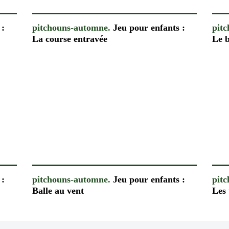
 :
pitchouns-automne.
Jeu pour enfants :
pit
La course entravée
Le b
 :
pitchouns-automne.
Jeu pour enfants :
pit
Balle au vent
Les 