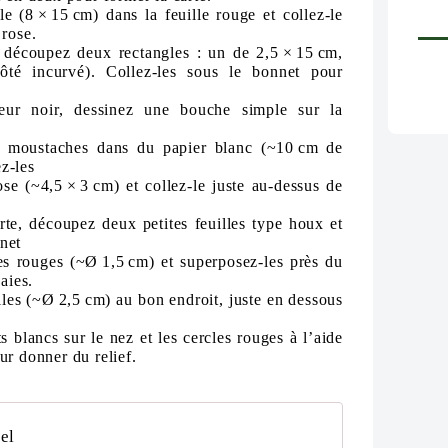
 (8 × 15 cm) dans la feuille rouge et collez-le
 rose.
 découpez deux rectangles : un de 2,5 × 15 cm,
côté incurvé). Collez-les sous le bonnet pour
ur noir, dessinez une bouche simple sur la
 moustaches dans du papier blanc (~10 cm de
ez-les
e (~4,5 × 3 cm) et collez-le juste au‑dessus de
rte, découpez deux petites feuilles type houx et
nnet
es rouges (~Ø 1,5 cm) et superposez-les près du
aies.
les (~Ø 2,5 cm) au bon endroit, juste en dessous
ts blancs sur le nez et les cercles rouges à l’aide
r donner du relief.
el