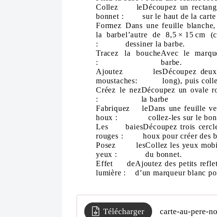
Collez le
Découpez un rectangle
bonnet :
sur le haut de la carte
Formez
Dans une feuille blanche,
la barbe
l’autre de 8,5 × 15 cm (
:
dessiner la barbe.
Tracez la bouche
Avec le marque
:
barbe.
Ajoutez les
Découpez deux
moustaches:
long), puis coll
Créez le nez
Découpez un ovale ros
:
la barbe
Fabriquez le
Dans une feuille ve
houx :
collez-les sur le bo
Les baies
Découpez trois cercl
rouges :
houx pour créer des b
Posez les
Collez les yeux mobi
yeux :
du bonnet.
Effet de
Ajoutez des petits refle
lumière :
d’un marqueur blanc pou
Télécharger
carte-au-pere-no