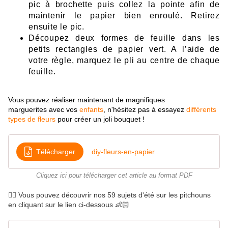
pic à brochett
e
p
uis
c
ollez
la point
e
afin
d
e
maintenir le papier bien enroulé. R
etirez
ensuite
le pic.
Découpez
deux f
ormes
de feu
ille d
a
ns
le
s
p
e
tit
s recta
ngl
es
de p
ap
ier
vert. A l’aid
e d
e
votre
règ
le, mar
quez le pli a
u
cent
re
de chaque
feuille.
Vous pouvez réaliser
maintenant de magnifiques
marguerites avec vos
enfants
, n'hésitez pas à essayez
différents
types de fleurs
pour créer un joli bouquet !
Télécharger
diy-fleurs-en-papier
Cliquez ici pour télécharger cet article au format PDF
👉🏻 Vous pouvez découvrir nos 59 sujets d'été sur les pitchouns
en cliquant sur le lien ci-dessous 👶🏻