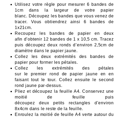
Utilisez votre règle pour mesur
er 6
bandes de
1
cm
da
ns
la
large
ur
d
e
votre
papier
b
l
anc.
D
écoupez l
es bande
s que
v
o
us venez
de
tr
acer.
Vous
obtiend
rez
ains
i
6
band
es d
e
1x2
1
cm.
Recoup
ez les
band
es
de
papier e
n d
eux
af
in
d’
obtenir 12
bandes de 1 x 10,5
cm. T
racez
puis découpez
d
eux ro
nds
d’environ 2,5cm d
e
d
iamètr
e dans le papier
jaune.
Coll
ez les
deux extrémité
s des
bandes d
e
papi
er
pour
form
er
l
es pét
a
l
es.
Collez les extrémités d
e
s péta
l
es
sur
l
e
pr
emier
ro
nd
de papier ja
un
e
en
en
faisant t
out
l
e tour. Collez ensuite le
second
rond jaune
par-dessus.
Pliez e
t découpez la
feuill
e A4.
C
onse
rvez un
e
moi
t
ié
de
feuill
e pu
is
découpez
deux
pet
its
rectang
les
d’
environ
8x4cm dans le rest
e de la f
eu
ille.
Enroul
ez
la m
oitié de feuille A4
v
ert
e au
tour d
u