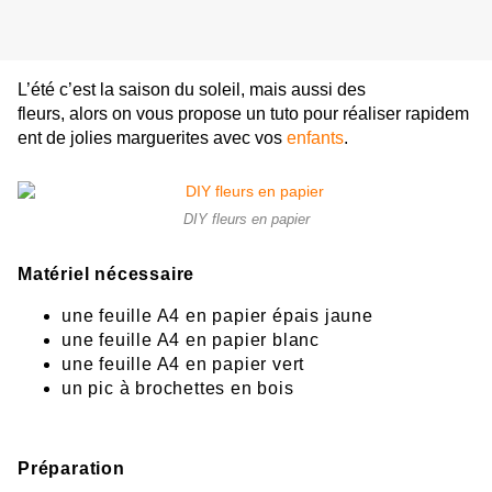
L’é
té
c’
est l
a
saison du soleil, mais aussi
d
es
f
le
urs,
alors
on
vous
pro
pos
e
un
tu
to
po
ur
réaliser
r
apid
em
ent
d
e j
olies
marg
u
erites av
ec vos
enfants
.
DIY fleurs en papier
Matériel nécessaire
une feuille A4 en papier épais jaune
une feuille A4 en papier blanc
une feuille A4 en papier vert
un pic à brochettes en bois
Préparation