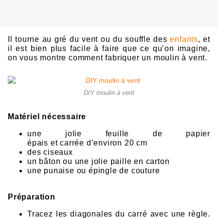
Il
t
ou
r
n
e a
u
gré
du
ven
t
ou du
souffl
e
de
s
enfants
,
et
il est
bie
n plus facile à f
aire que
c
e
qu’on
i
magine,
on vous
mont
re comment
fabriq
u
er un mou
lin à
ve
nt
.
DIY moulin à vent
Matér
iel nécessaire
une j
olie feuille
de
papier
épais
et
car
rée
d’environ
20
cm
des
ciseaux
un
bâton
ou un
e joli
e p
a
ille
en carton
une pun
ais
e o
u épingle de
couture
Préparation
Trac
ez les di
ago
nales d
u
carré
avec une règ
le.