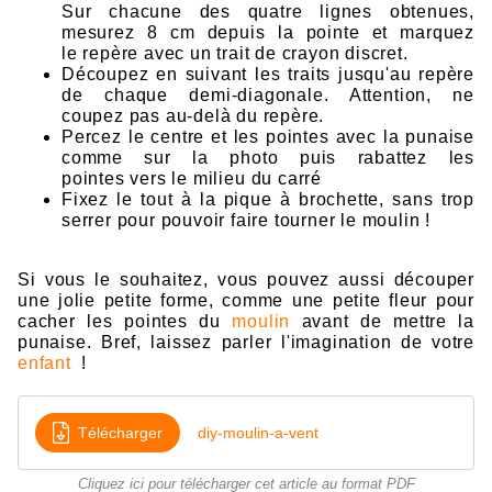
Su
r chacune des quatre
lignes obtenu
es,
m
e
surez 8 cm depuis la point
e et marquez
le
repè
re av
ec
un
trait
de cr
ayon discret.
Découpez en suivant les traits jusqu'
au
repère
d
e cha
que demi-diagonale. Atten
tion,
ne
cou
p
ez
pas
au-delà du
re
pè
re.
Percez le centre et les pointes avec
la punaise
comme sur la photo p
ui
s rabattez
l
es
point
es
vers
le
m
ili
e
u
du
carré
Fixez
l
e tout
à la p
ique à
b
ro
chett
e, sans trop
serrer pour pouvoir
fair
e tourner le moulin !
Si vous le souhaitez, vous pouvez
aus
si découper
une jol
ie petite forme, comme une petite
fl
eu
r po
ur
cacher les poin
tes du
moulin
avant de mettre la
punaise. Bref, laissez parler l'imagination de votre
enfant
!
Télécharger
diy-moulin-a-vent
Cliquez ici pour télécharger cet article au format PDF