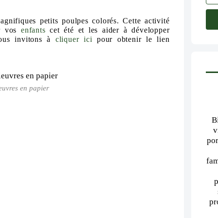
magnifiques p
e
tits poulpes colorés. Cette activité
r vo
s
enfants
cet été
e
t
le
s
a
id
er à dév
elopp
er
ous invit
ons à
cliquer ici
p
our obtenir
le
lien
euvres en papier
B
v
por
fam
p
pr