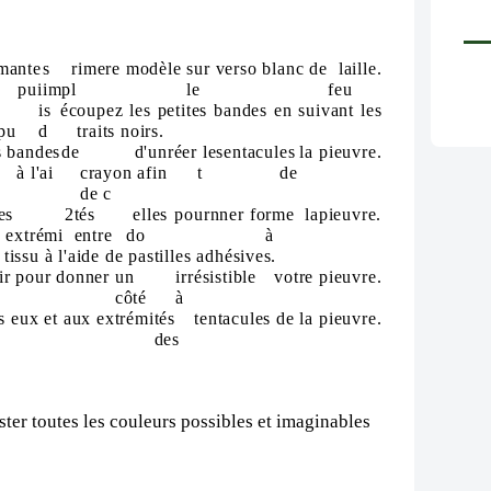
im
a
nte
s
rimer
e
modèl
e
sur
verso
blanc
de
la
ille.
pui
imp
l
le
feu
is
éc
oupez les petites bandes en suivant les
 pu
d
traits noirs.
s
b
andes
de
d'un
ré
er
les
en
tacul
es
la
pieuvre.
à l'ai
crayon afin
t
de
de c
e
s 2
tés
elles pour
nn
er
fo
rme
la
p
ieuvre.
extrémi
entre
do
à
tissu à l'a
id
e d
e pastill
e
s adhé
sives.
ir
p
our
donn
er
un
irrésistible
votre
pieuvre.
côté
à
s
eux
et
aux
ex
tré
m
i
tés
t
e
ntacul
es
d
e
la
pi
eu
vre.
des
ester toutes les couleurs possibles et imaginables