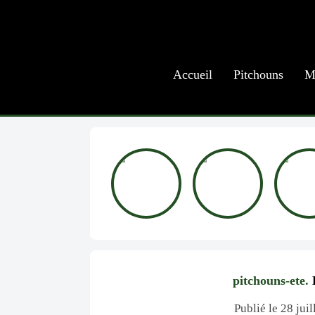
Accueil
Pitchouns
M
pitchouns-ete.
D
Publié le 28 jui