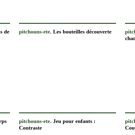
s de
pitchouns-ete.
Les bouteilles découverte
pitc
cha
rps
pitchouns-ete.
Jeu pour enfants :
pitc
Contraste
Cou