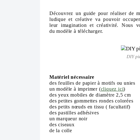
Déc
ouvrez un guide po
ur
réaliser de 
ludique et créative va p
ouvoir occup
e
l
e
ur
imagination et
créativité. Nous
v
du
modèl
e à
télécharger.
DIY pi
Matériel nécessaire
des feuilles de papier à motifs ou unies
un
modèle à imp
rimer (
cliquez ici
)
des yeux mobiles d
e d
iamètre
2,5
cm
des petites gommettes
rondes colorées
des
petits
nœuds en tissu ( facultatif)
des pastilles
adhésives
un marq
u
e
ur noir
des
c
iseaux
de la colle