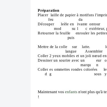
Préparation
Plac
er
la
il
le
de
p
apie
r
à
motifs
ns
l'imp
r
feu
da
Découpe
r
le
èl
e
e
n
ivant
e
ontour
mod
su
l
c
extérieur,
Retou
rne
r
l
a
f
eu
il
le
enr
ouler
l
es
petite
puis
Mettre
d
e
la
coll
e sur la
tte.
l
langue
Assembler
Coller 2
y
eux
mobiles et un joli nœud en 
Dessiner
un
s
our
ire
av
ec
un
eur
o
marqu
n
Coll
er
es
omm
et
tes
rond
es
coloré
es
l
e
d
g
sous
y
Maintenant vos
enfants
n'ont plus qu'à t
!