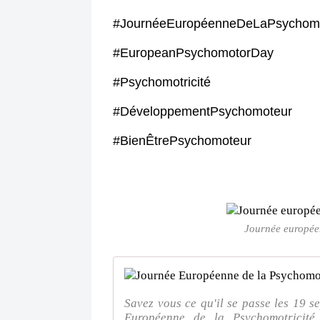
#JournéeEuropéenneDeLaPsychomot
#EuropeanPsychomotorDay
#Psychomotricité
#DéveloppementPsychomoteur
#BienÊtrePsychomoteur
Journée européen
Savez vous ce qu'il se passe les 19 s
Européenne de la Psychomotricité