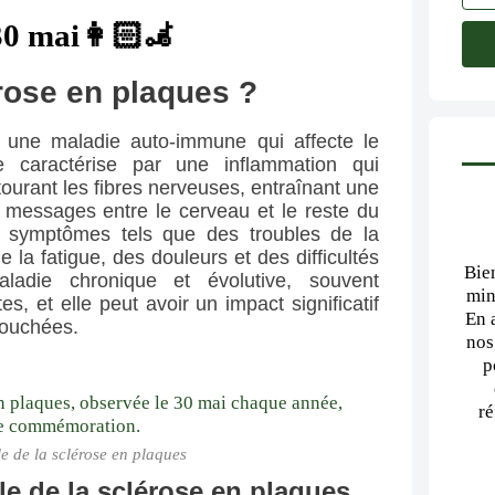
30 mai👩🏻‍🦼
rose en plaques ?
 une maladie auto-immune qui affecte le 
 caractérise par une inflammation qui 
rant les fibres nerveuses, entraînant une 
 messages entre le cerveau et le reste du 
s symptômes tels que des troubles de la 
 la fatigue, des douleurs et des difficultés 
Bie
adie chronique et évolutive, souvent 
min
, et elle peut avoir un impact significatif 
En 
touchées.
nos
p
ré
 de la sclérose en plaques
le de la sclérose en plaques