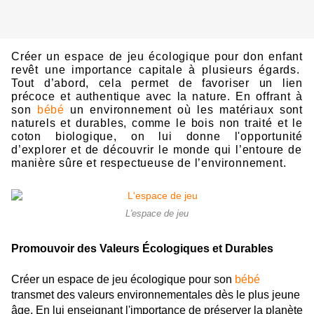
Cré
er un espace de jeu éco
logiqu
e pour don enfant
revêt une import
ance capitale
à plu
si
eurs égards.
Tout d’abord, cela pe
rmet de favo
riser u
n
l
ien
précoce e
t authentiqu
e av
ec la nature. En
offrant à
son
bébé
un env
ironnement où l
es maté
r
iaux sont
naturels et durables, comme
l
e bois non traité et l
e
coton
biologiqu
e, on lu
i d
onne l'opportu
nité
d’explorer
et
de
décou
vrir le monde qui l’entoure de
maniè
re sûre et re
spectueuse de l’
env
ironnement
.
L'espace de jeu
Promouvoir des Valeurs Écologiques et Durables
Créer un espace de jeu écologique pour son
bébé
transmet des valeurs environnementales dès le plus jeune
âge.
En lui enseignant l'importance de préserver la planète