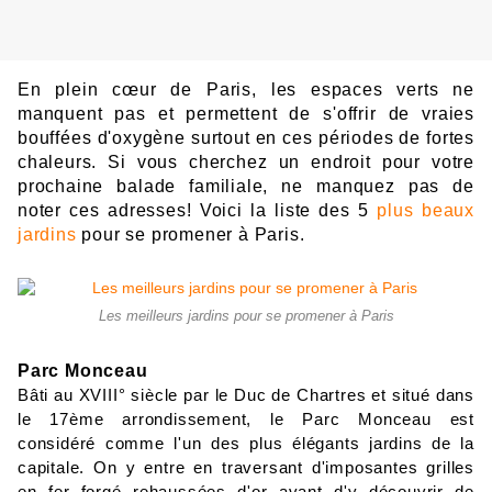
En plein
cœ
ur
d
e
P
a
ri
s, les esp
ac
es
v
erts ne
m
anquent
pas et permett
ent de
s'offr
ir
d
e vraies
bouffée
s d'
oxygèn
e surtout
en
ces
pér
iodes de
fortes
chale
urs. Si vous cherchez un endroit pour votre
prochaine balade familiale
, ne manquez pas de
n
ot
er ces
a
dres
s
e
s
!
V
oic
i
l
a
lis
t
e
d
es
5
plus beaux
jardins
pour
se pr
om
e
n
er
à P
a
ris.
Les meilleurs jardins pour se promener à Paris
Parc
M
onceau
Bâti au XVIII° siècle par le Duc de Chartres et situé dans 
le 17ème arrondissement, le Parc Monceau est 
considéré comme l'un des plus élégants jardins de la 
capitale. On y entre en traversant d'imposantes grilles 