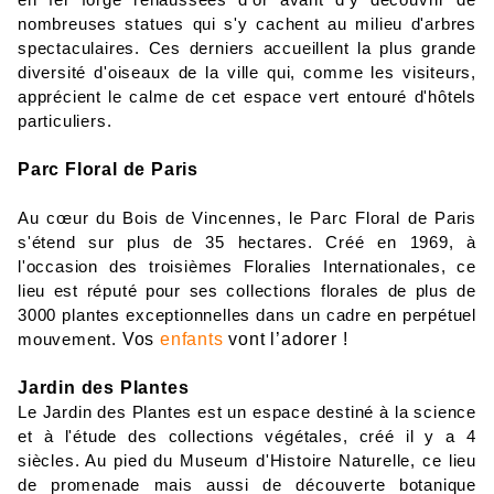
en fer forgé rehaussées d'or avant d'y découvrir de 
nombreuses statues qui s'y cachent au milieu d'arbres 
spectaculaires. Ces derniers accueillent la plus grande 
diversité d'oiseaux de la ville qui, comme les visiteurs, 
apprécient le calme de cet espace vert entouré d'hôtels 
particuliers.
Parc
F
l
oral
d
e
Paris
Au cœur du Bois de Vincennes, le Parc Floral de Paris 
s'étend sur plus de 35 hectares. Créé en 1969, à 
l'occasion des troisièmes Floralies Internationales, ce 
lieu est réputé pour ses collections florales de plus de 
3000 plantes exceptionnelles dans un cadre en perpétuel 
Vos
enfants
vont l’adorer !
mouvement. 
Jardin des Pl
antes
Le Jardin des Plantes est un espace destiné à la science 
et à l'étude des collections végétales, créé il y a 4 
siècles. Au pied du Museum d'Histoire Naturelle, ce lieu 
de promenade mais aussi de découverte botanique 