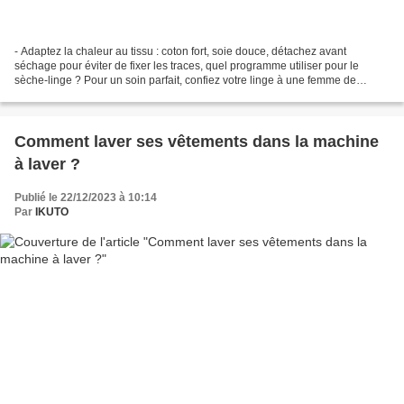
- Adaptez la chaleur au tissu : coton fort, soie douce, détachez avant
séchage pour éviter de fixer les traces, quel programme utiliser pour le
sèche-linge ? Pour un soin parfait, confiez votre linge à une femme de
ménage et repassage chez soi. Les vêtements...
Comment laver ses vêtements dans la machine
à laver ?
Publié le 22/12/2023 à 10:14
Par
IKUTO