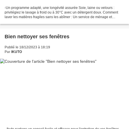
-Un programme adapté, une longévité assurée Soie, laine ou velours :
privilégiez le lavage à froid ou à 30°C avec un détergent doux. Comment
laver les matières fragiles sans les abîmer : Un service de ménage et
repassage à domicile expert garantit un...
Bien nettoyer ses fenêtres
Publié le 18/12/2023 à 18:19
Par
IKUTO
- Ikuto partage un conseil facile et efficace pour l'entretien de vos fenêtres