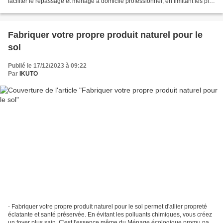
faciliter le repassage et ménage à domicile professionnel, en limitant les plis
dès la sortie de machine. Le...
Fabriquer votre propre produit naturel pour le
sol
Publié le 17/12/2023 à 09:22
Par
IKUTO
- Fabriquer votre propre produit naturel pour le sol permet d'allier propreté
éclatante et santé préservée. En évitant les polluants chimiques, vous créez
un foyer plus sain. C'est l'essence même du Ménage écologique promu par