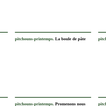
pitchouns-printemps.
La boule de pâte
pit
pitchouns-printemps.
Promenons nous
pit