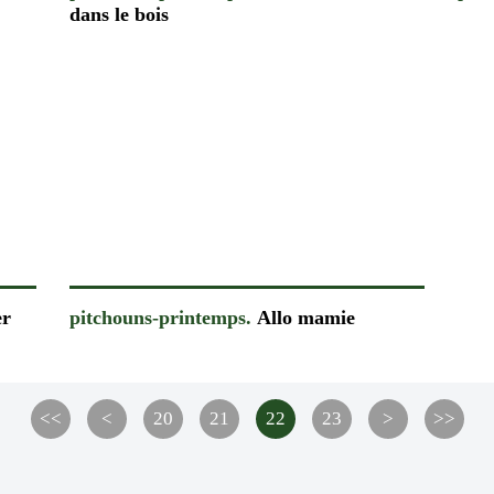
dans le bois
er
pitchouns-printemps.
Allo mamie
10
<<
<
20
21
22
23
>
>>