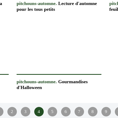
la
pitchouns-automne.
Lecture d'automne
pit
pour les tous petits
feui
pitchouns-automne.
Gourmandises
d'Halloween
20
2
3
4
5
6
7
8
9