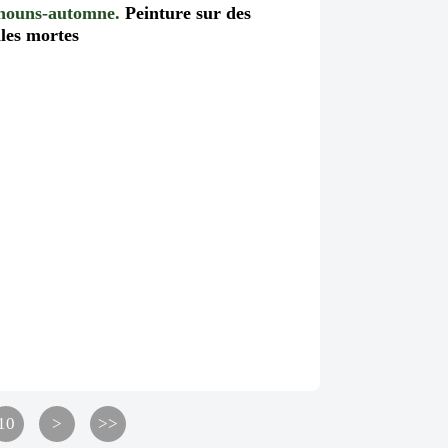
chouns-automne.
Peinture sur des
lles mortes
10
>
>>