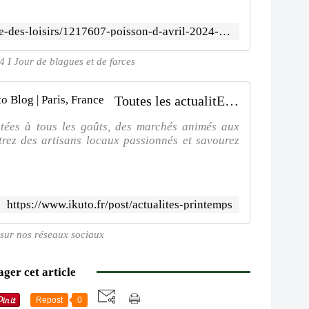
https://www.linternaute.fr/sortir/guide-des-loisirs/1217607-poisson-d-avril-2024-origine-blagues-et-dessins-du-1er-avril/
4 I Jour de blagues et de farces
Toutes les actualitEs printemps | Ikuto Blog | Paris, France
ptées à tous les goûts, des marchés animés aux
trez des artisans locaux passionnés et savourez
https://www.ikuto.fr/post/actualites-printemps
 sur nos réseaux sociaux
ger cet article
Repost
0