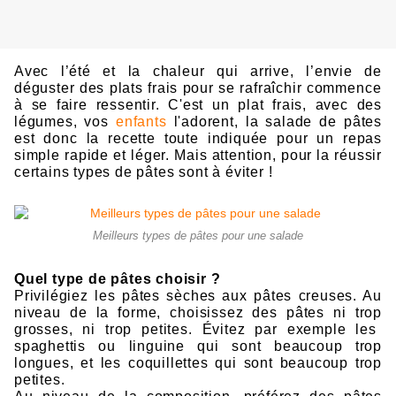
A
ve
c
l’é
té e
t la
chaleur qui
arr
iv
e, l’env
i
e de
dég
uster des
plats
frais
pour s
e
raf
raî
chir comm
e
n
c
e
à se f
aire
ress
entir. C'est un plat frais, avec des
légumes, vos
enfants
l'adorent, la
sal
a
de d
e pât
es
est
do
nc
l
a
rec
et
te tou
t
e ind
iqu
ée pour un r
epas
s
imp
le r
apide
et léger. M
ai
s attent
ion,
p
our
la
réussir
c
ert
ains
ty
p
e
s
d
e
pât
es
sont à év
it
er !
Meilleurs types de pâtes pour une salade
Quel type
de
pât
es
choi
sir ?
Privilégiez
les
pâtes
sèch
es
aux pât
es
creus
es.
Au
n
iv
eau de la fo
rm
e, chois
iss
ez des pât
es
ni
trop
gross
es,
ni trop
pe
tites. Évi
t
ez
par
ex
emple
l
es
s
paghet
tis
ou
l
ingu
in
e
qu
i
so
n
t
b
eaucoup
trop
lo
ngu
es,
et
le
s
co
qui
llettes qui so
nt b
eau
c
oup trop
pe
tites.