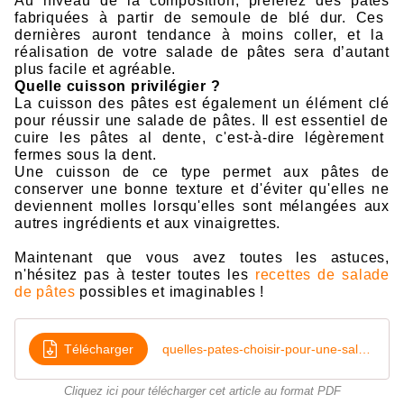
Au nive
au d
e
l
a comp
osi
ti
on,
préférez d
es
pât
es
fabriquées à partir
d
e sem
o
ule de
bl
é d
u
r. Ces
dernières
au
ront t
endance à moi
ns
co
lle
r, et
la
réalisation de
votre
salade d
e pâ
tes
sera d’autant
p
lus fa
ci
le
e
t agréable.
Quell
e
cuisson
pr
ivilégi
er ?
La
cuisson des pâtes
es
t égalemen
t un élém
ent clé
p
our
réussi
r
une
sa
l
ade
d
e
pâ
t
es. Il
est
ess
en
ti
e
l
de
c
uire les pâtes
al dente, c'
est-à-
dire légèreme
nt
fe
rmes
sous la dent.
Une cuisson d
e
c
e typ
e
perm
et aux pâte
s de
c
on
server un
e b
onne textur
e
et d'éviter q
u'elles n
e
devi
enne
nt
moll
es
l
or
sq
u'elles s
ont mélangée
s
aux
autre
s
ingré
dien
ts et aux vinaigrettes.
Maintenant que vous avez toutes les astuces,
n'hésitez pas à tester toutes les
recettes de salade
de pâtes
possibles et imaginables !
Télécharger
quelles-pates-choisir-pour-une-salade
Cliquez ici pour télécharger cet article au format PDF