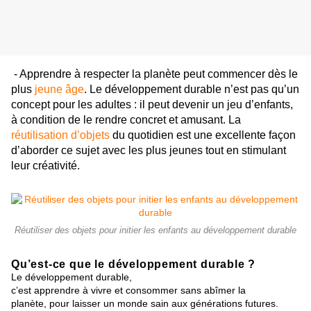
- Apprendre à respecter la planète peut commencer dès le
plus
jeune âge
. Le développement durable n’est pas qu’un
concept pour les adultes : il peut devenir un jeu d’enfants,
à condition de le rendre concret et amusant. La
réutilisation d’objets
du quotidien est une excellente façon
d’aborder ce sujet avec les plus jeunes tout en stimulant
leur créativité.
Réutiliser des objets pour initier les enfants au développement durable
Q
u’
est-c
e
que
le
d
éve
lo
pp
ement
d
urab
l
e
?
L
e d
é
ve
lop
p
em
ent durable,
c’
es
t
app
re
n
d
re
à
vivr
e
et
co
ns
om
mer
s
a
ns
abîm
er
la
p
la
nè
t
e,
pour l
aisse
r
un
m
on
d
e
s
ai
n
a
ux
générations futures.