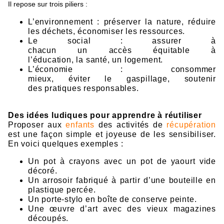
I
l
r
e
p
os
e
s
ur
tr
o
i
s
pi
lie
r
s
:
L’
environnement : pr
é
s
e
r
v
e
r
la nature, rédui
re
l
es d
é
chets, éco
n
om
iser
les ressou
r
c
es.
L
e
soc
ial : assurer
à
ch
ac
u
n
un
ac
cè
s
éq
uitabl
e
à
l’éducat
io
n,
la
s
anté, un
logem
en
t.
L’éc
onom
i
e : co
n
s
ommer
mi
eux,
é
viter
le
g
a
spillag
e, s
outenir
d
es
pr
a
tiques responsab
l
e
s
.
Des idées ludiques pour apprendre à réutiliser
Proposer aux
enfants
des activités de
récupération
est une façon simple et joyeuse de les sensibiliser.
En voici quelques exemples :
Un pot à crayons avec un pot de yaourt vide
décoré.
Un arrosoir fabriqué à partir d’une bouteille en
plastique percée.
Un porte-stylo en boîte de conserve peinte.
Une œuvre d’art avec des vieux magazines
découpés.