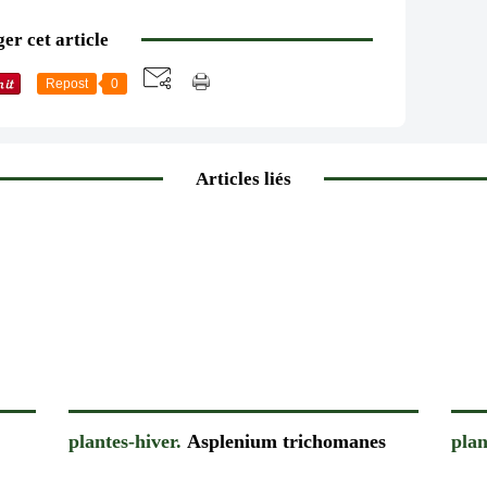
er cet article
Repost
0
Articles liés
plantes-hiver.
Asplenium trichomanes
plan