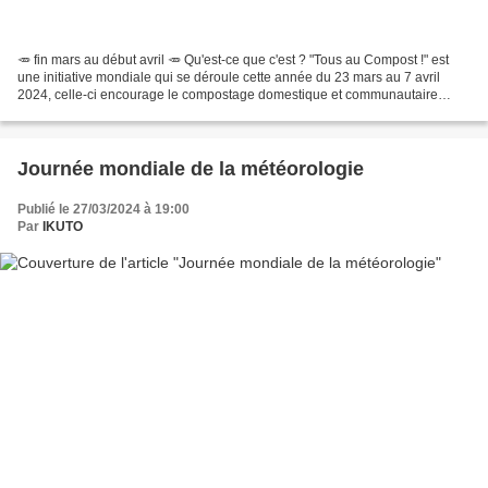
🥕 fin mars au début avril 🥕 Qu'est-ce que c'est ? "Tous au Compost !" est
une initiative mondiale qui se déroule cette année du 23 mars au 7 avril
2024, celle-ci encourage le compostage domestique et communautaire
comme moyen efficace de réduire les déchets...
Journée mondiale de la météorologie
Publié le 27/03/2024 à 19:00
Par
IKUTO