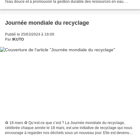
l'eau douce et à promouvoir la gestion durable des ressources en eau.
Célébrée chaque année le 22 mars, cette...
Journée mondiale du recyclage
Publié le 25/03/2024 à 19:00
Par
IKUTO
♻️ 18 mars ♻️ Qu’est-ce que c’est ? La Journée mondiale du recyclage,
célébrée chaque année le 18 mars, est une initiative de recyclage qui nous
encourage à regarder nos déchets sous un nouveau jour. Elle est devenue
journée mondiale en 2018, plus précisément...