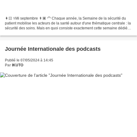
👩🏻 ⚕️Mi septembre 👨🏽 🦳 Chaque année, la Semaine de la sécurité du
patient mobilise les acteurs de la santé autour d'une thématique centrale : la
sécurité des soins. Mais en quoi consiste exactement cette semaine dédiée
? Quels sont ses objectifs et les...
Journée Internationale des podcasts
Publié le 07/05/2024 à 14:45
Par
IKUTO