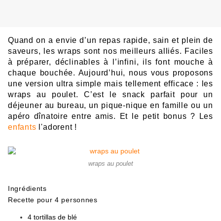
Quand on a env
i
e
d’un
re
pas rapide, sai
n
et ple
in de
saveurs, les wraps son
t n
o
s meille
urs alliés. Faciles
à prépa
re
r, déclinables à l’infi
ni, ils fo
nt mouche à
ch
aque
b
ouchée. Aujourd’hui, no
us
vous proposons
une ve
rsion ultra simple
mais tellement
eff
i
cac
e :
les
wr
ap
s a
u poulet.
C’
est l
e
snack parfait pour un
déjeuner au b
u
reau,
un
piqu
e-n
ique
en
fam
ille ou un
apéro dînatoire
ent
re am
is. Et
le petit
bonus
?
Les
enfants
l'adorent !
wraps au poulet
Ingrédients
Recette pour 4 personnes
4 tortillas de blé