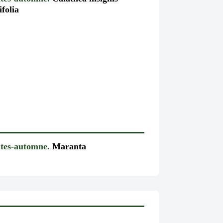
ifolia
ntes-automne.
Maranta