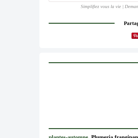
Simplifiez vous la vie | Deman
Partag
plantes-automne.
Plumeria frangipan