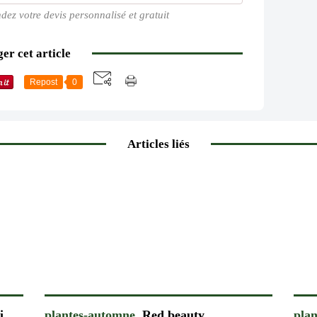
dez votre devis personnalisé et gratuit
er cet article
Repost
0
Articles liés
i
plantes-automne.
Red beauty
pla