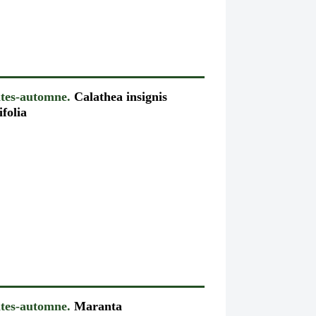
ntes-automne.
Calathea insignis
ifolia
ntes-automne.
Maranta