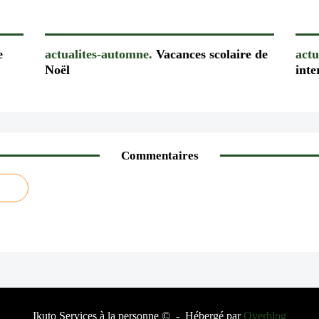
e
actualites-automne.
Vacances scolaire de
actu
Noël
inte
Commentaires
Ikuto Services à la personne © - Hébergé par
Overblog