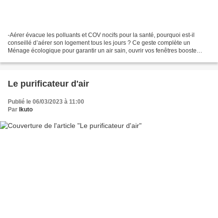
-Aérer évacue les polluants et COV nocifs pour la santé, pourquoi est-il
conseillé d’aérer son logement tous les jours ? Ce geste complète un
Ménage écologique pour garantir un air sain, ouvrir vos fenêtres booste
votre bien-être au quotidien c’est une...
Le purificateur d'air
Publié le 06/03/2023 à 11:00
Par
Ikuto