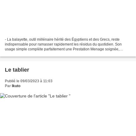
- La balayette, outil millénaire hérité des Égyptiens et des Grecs, reste
indispensable pour ramasser rapidement les résidus du quotidien. Son
usage simple complète parfaitement une Prestation Menage soignée,
permettant de maintenir la propreté de vos...
Le tablier
Publié le 09/03/2023 à 11:03
Par
Ikuto