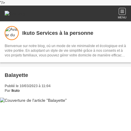
"/>
MENU
Ikuto Services à la personne
Bienvenue sur notre blog, où un mode de vie minimaliste et écologique est à
votre portée. En adoptant un style de vie simplifié grâce à nos conseils et à
vos projets familiaux, vous pouvez gérer votre domicile de manière efficace.
N'hésitez pas à partager vos réflexions et à diffuser nos sujets sur vos
réseaux sociaux afin de promouvoir ensemble des idées novatrices pour
simplifier le quotidien
Balayette
Publié le 10/03/2023 à 11:04
Par
Ikuto