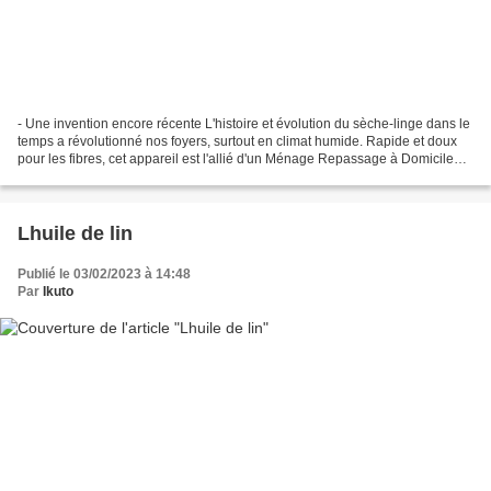
- Une invention encore récente L'histoire et évolution du sèche-linge dans le
temps a révolutionné nos foyers, surtout en climat humide. Rapide et doux
pour les fibres, cet appareil est l'allié d'un Ménage Repassage à Domicile
moderne pour un gain de...
Lhuile de lin
Publié le 03/02/2023 à 14:48
Par
Ikuto