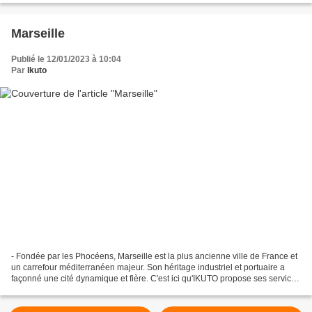
Marseille
Publié le 12/01/2023 à 10:04
Par
Ikuto
- Fondée par les Phocéens, Marseille est la plus ancienne ville de France et
un carrefour méditerranéen majeur. Son héritage industriel et portuaire a
façonné une cité dynamique et fière. C'est ici qu'IKUTO propose ses services
de ménage et repassage...