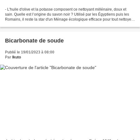
- L'huile d'olive et la potasse composent ce nettoyant millénaire, doux et
sain. Quelle est l’origine du savon noir ? Utilisé par les Égyptiens puis les
Romains, il reste la star d'un Ménage écologique efficace pour tout nettoyer
naturellement. Il est...
Bicarbonate de soude
Publié le 19/01/2023 à 08:00
Par
Ikuto