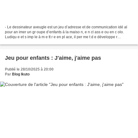
- Le dessinateur aveugle est un jeu d’adresse et de communication idé al
pour an imer un gr oupe d’enfants à la maiso n, e n cl ass e ou en c olo.
Ludiqu e et s imp le à m e tt r e en pl ace, il per me t d e développe r
l’entraide et la précision, tou...
Jeu pour enfants : J'aime, j'aime pas
Publié le 28/10/2025 à 20:00
Par
Blog Ikuto