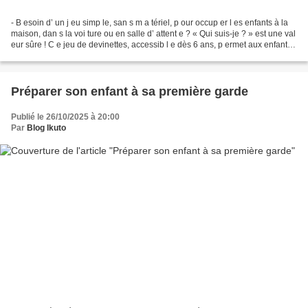
- B esoin d’ un j eu simp le, san s m a tériel, p our occup er l es enfants à la
maison, dan s la voi ture ou en salle d’ attent e ? « Qui suis-je ? » est une val
eur sûre ! C e jeu de devinettes, accessib l e dès 6 ans, p ermet aux enfants
de s’amus...
Préparer son enfant à sa première garde
Publié le 26/10/2025 à 20:00
Par
Blog Ikuto