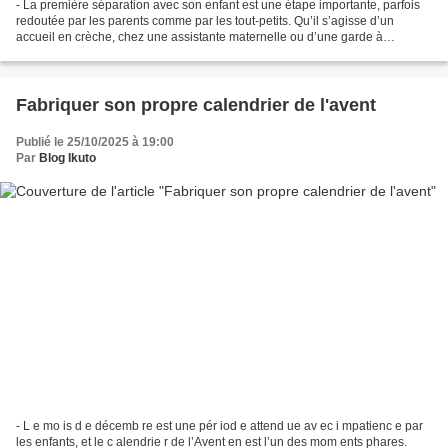
- La première séparation avec son enfant est une étape importante, parfois
redoutée par les parents comme par les tout-petits. Qu’il s’agisse d’un
accueil en crèche, chez une assistante maternelle ou d’une garde à
domicile, bien préparer ce moment permet...
Fabriquer son propre calendrier de l'avent
Publié le 25/10/2025 à 19:00
Par
Blog Ikuto
- L e mo is d e décemb re est une pér iod e attend ue av ec i mpatienc e par
les enfants, et le c alendrie r de l’Avent en est l’un des mom ents phares.