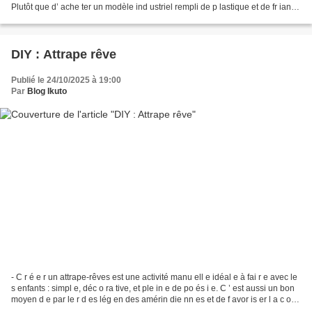
Plutôt que d’ ache ter un modèle ind ustriel rempli de p lastique et de fr iand
ises su cr ées, pourquoi...
DIY : Attrape rêve
Publié le 24/10/2025 à 19:00
Par
Blog Ikuto
- C r é e r un attrape-rêves est une activité manu ell e idéal e à fai r e avec le
s enfants : simpl e, déc o ra tive, et ple in e de po és i e. C ’ est aussi un bon
moyen d e par le r d es lég en des amérin die nn es et de f avor is er l a c onc
en tr...