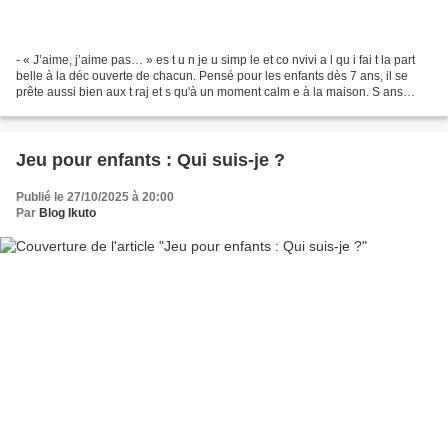
- « J’aime, j’aime pas… » es t u n je u simp le et co nvivi a l qu i fai t la part
belle à la déc ouverte de chacun. Pensé pour les enfants dès 7 ans, il se
prête aussi bien aux t raj et s qu'à un moment calm e à la maison. S ans
matériel compliqué, ce...
Jeu pour enfants : Qui suis-je ?
Publié le 27/10/2025 à 20:00
Par
Blog Ikuto