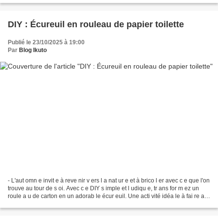
DIY : Écureuil en rouleau de papier toilette
Publié le 23/10/2025 à 19:00
Par
Blog Ikuto
- L'aut omn e invit e à reve nir v ers l a nat ur e et à brico l er avec c e que l'on
trouve au tour de s oi. Avec c e DIY s imple et l udiqu e, tr ans for m ez un
roule a u de carton en un adorab le écur euil. Une acti vité idéa le à fai re av
ec l es...