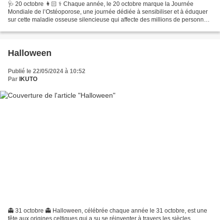
🩺 20 octobre 👩🏻 ⚕️ Chaque année, le 20 octobre marque la Journée
Mondiale de l’Ostéoporose, une journée dédiée à sensibiliser et à éduquer
sur cette maladie osseuse silencieuse qui affecte des millions de personnes
à travers le monde. Journée Mondiale...
Halloween
Publié le 22/05/2024 à 10:52
Par
IKUTO
👻 31 octobre 👻 Halloween, célébrée chaque année le 31 octobre, est une
fête aux origines celtiques qui a su se réinventer à travers les siècles.