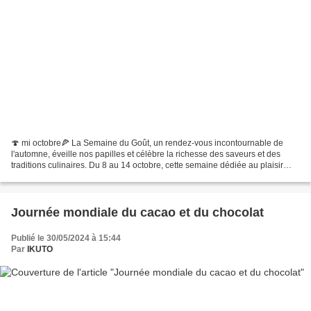
🍄 mi octobre🍕 La Semaine du Goût, un rendez-vous incontournable de
l'automne, éveille nos papilles et célèbre la richesse des saveurs et des
traditions culinaires. Du 8 au 14 octobre, cette semaine dédiée au plaisir
gustatif nous invite à redécouvrir...
Journée mondiale du cacao et du chocolat
Publié le 30/05/2024 à 15:44
Par
IKUTO