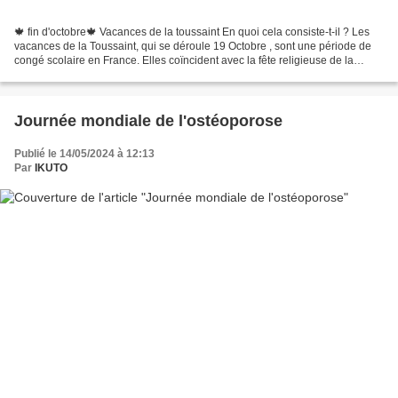
🍁 fin d'octobre🍁 Vacances de la toussaint En quoi cela consiste-t-il ? Les
vacances de la Toussaint, qui se déroule 19 Octobre , sont une période de
congé scolaire en France. Elles coïncident avec la fête religieuse de la
Toussaint (le 1er novembre) et...
Journée mondiale de l'ostéoporose
Publié le 14/05/2024 à 12:13
Par
IKUTO