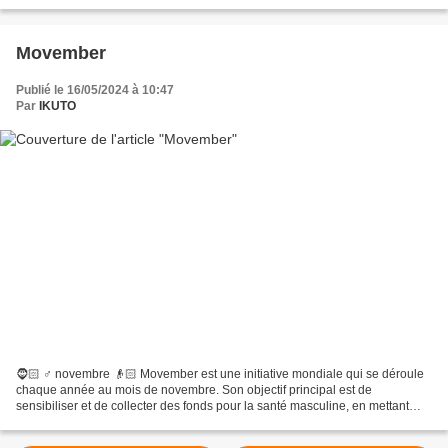
des ressources en ligne, des applications...
Movember
Publié le 16/05/2024 à 10:47
Par
IKUTO
🧔🏻 ♂️ novembre 👴🏻 Movember est une initiative mondiale qui se déroule
chaque année au mois de novembre. Son objectif principal est de
sensibiliser et de collecter des fonds pour la santé masculine, en mettant
particulièrement l’accent sur le dépistage...