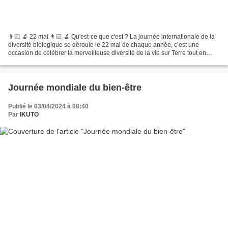
👨🏻 🔬 22 mai 👨🏻 🔬 Qu'est-ce que c'est ? La journée internationale de la
diversité biologique se déroule le 22 mai de chaque année, c’est une
occasion de célébrer la merveilleuse diversité de la vie sur Terre tout en
reconnaissant les défis critiques auxquels...
Journée mondiale du bien-être
Publié le 03/04/2024 à 08:40
Par
IKUTO