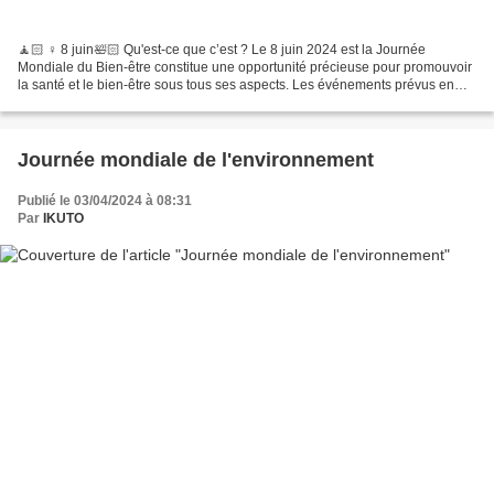
🧘🏻 ♀️ 8 juin🛀🏻 Qu'est-ce que c’est ? Le 8 juin 2024 est la Journée
Mondiale du Bien-être constitue une opportunité précieuse pour promouvoir
la santé et le bien-être sous tous ses aspects. Les événements prévus en
2024 offriront une plateforme pour encourager...
Journée mondiale de l'environnement
Publié le 03/04/2024 à 08:31
Par
IKUTO