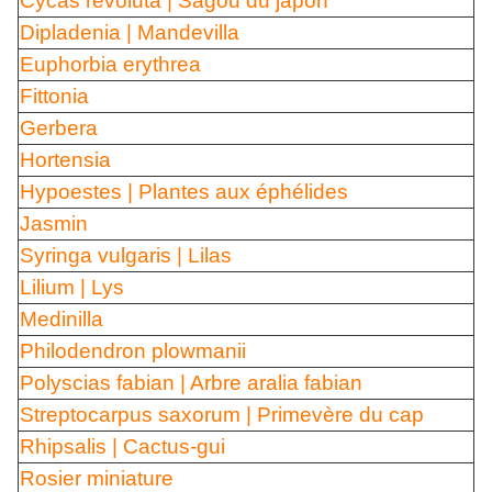
Cycas revoluta | Sagou du japon
Dipladenia | Mandevilla
Euphorbia erythrea
Fittonia
Gerbera
Hortensia
Hypoestes | Plantes aux éphélides
Jasmin
Syringa vulgaris | Lilas
Lilium | Lys
Medinilla
Philodendron plowmanii
Polyscias fabian | Arbre aralia fabian
Streptocarpus saxorum | Primevère du cap
Rhipsalis | Cactus-gui
Rosier miniature